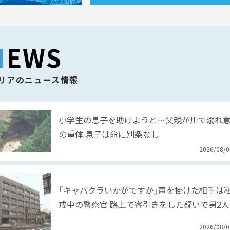
NEWS
リアのニュース情報
小学生の息子を助けようと…父親が川で溺れ
の重体 息子は命に別条なし
2026/08/
「キャバクラいかがですか」声を掛けた相手は
戒中の警察官 路上で客引きをした疑いで男2
2026/08/