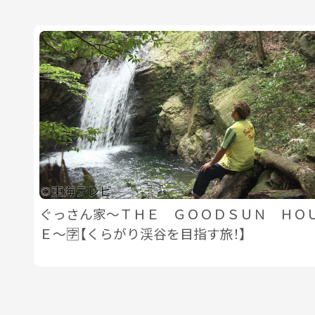
ぐっさん家〜ＴＨＥ ＧＯＯＤＳＵＮ ＨＯ
Ｅ〜🈑【くらがり渓谷を目指す旅！】