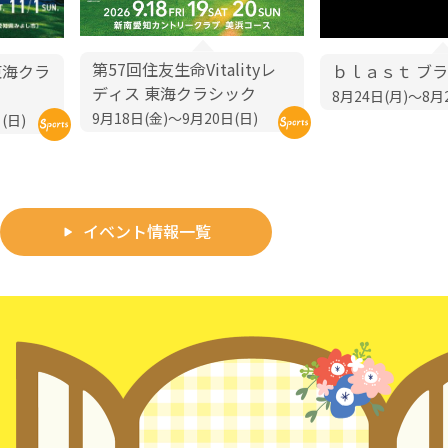
第57回住友生命Vitalityレ
東海クラ
ｂｌａｓｔ ブラ
ディス 東海クラシック
8月24日(月)～8月
9月18日(金)～9月20日(日)
(日)
イベント情報一覧