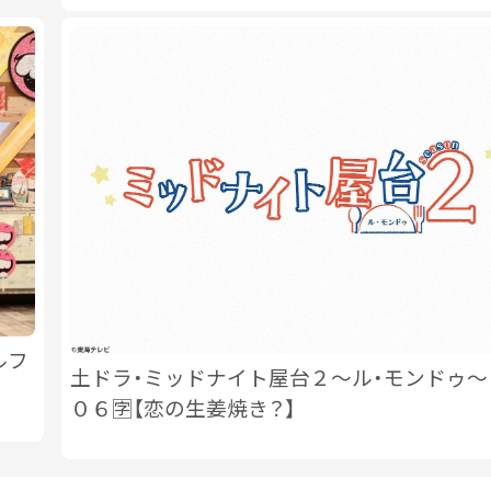
ルフ
土ドラ・ミッドナイト屋台２〜ル・モンドゥ〜
０６🈑【恋の生姜焼き？】