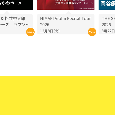
SS & 松井秀太郎
HIMARI Violin Recital Tour
THE 
ォーズ ラプソ
2026
2026
・ブルー
12月8日(火)
8月22日