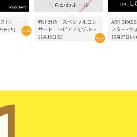
スト！
務川慧悟 スペシャルコン
ARK BRA
サート ～ピアノを学ぶあ
スター・ウ
25日(火)
なたに贈る60分～《名古屋
ディ・イン
11月15日(日)
10月27日(火)
限定》