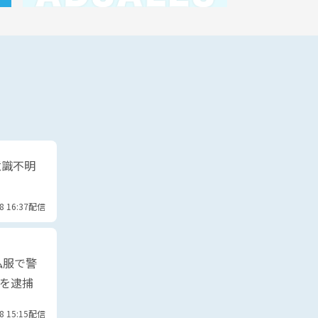
意識不明
08 16:37配信
私服で警
人を逮捕
08 15:15配信