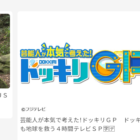
ＵＳ
芸能人が本気で考えた！ドッキリＧＰ ドッ
も地球を救う４時間テレビＳＰ🈑🈓