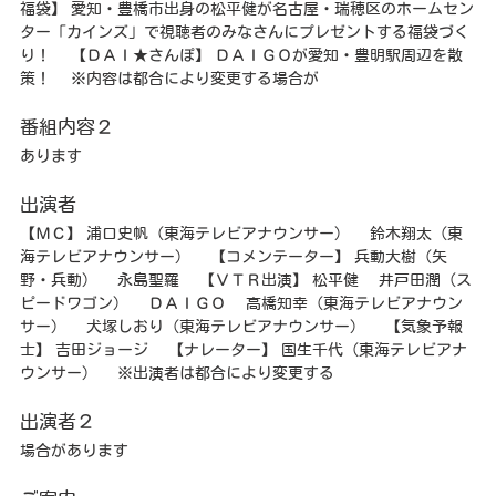
福袋】 愛知・豊橋市出身の松平健が名古屋・瑞穂区のホームセン
ター「カインズ」で視聴者のみなさんにプレゼントする福袋づく
り！ 【ＤＡＩ★さんぽ】 ＤＡＩＧＯが愛知・豊明駅周辺を散
策！ ※内容は都合により変更する場合が
番組内容２
あります
出演者
【ＭＣ】 浦口史帆（東海テレビアナウンサー） 鈴木翔太（東
海テレビアナウンサー） 【コメンテーター】 兵動大樹（矢
野・兵動） 永島聖羅 【ＶＴＲ出演】 松平健 井戸田潤（ス
ピードワゴン） ＤＡＩＧＯ 高橋知幸（東海テレビアナウン
サー） 犬塚しおり（東海テレビアナウンサー） 【気象予報
士】 吉田ジョージ 【ナレーター】 国生千代（東海テレビアナ
ウンサー） ※出演者は都合により変更する
出演者２
場合があります