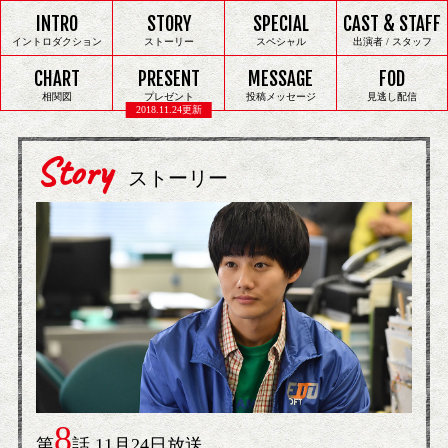
INTRO
STORY
SPECIAL
CAST & STAFF
イントロダクション
ストーリー
スペシャル
出演者 / スタッフ
CHART
PRESENT
MESSAGE
FOD
相関図
プレゼント
投稿メッセージ
見逃し配信
2018.11.24更新
Story
ストーリー
8
第
話 11月24日放送