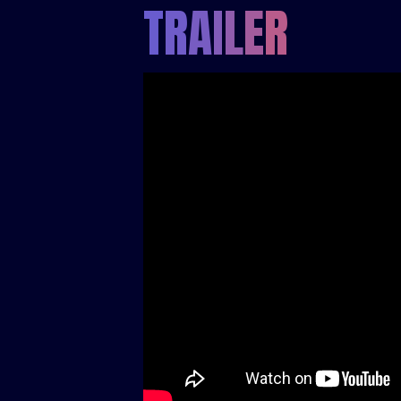
T
R
A
I
L
E
R