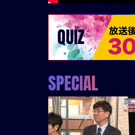
S
P
E
C
I
A
L