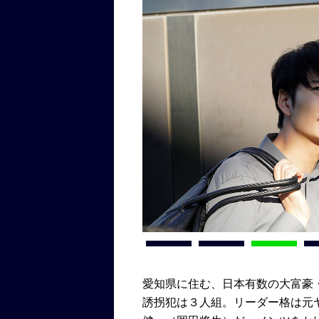
愛知県に住む、日本有数の大富豪
誘拐犯は３人組。リーダー格は元