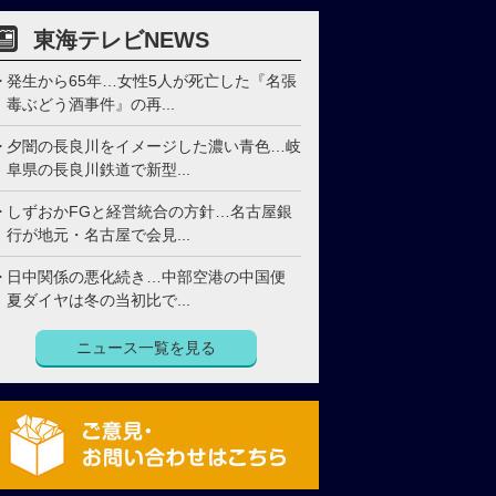
東海テレビNEWS
発生から65年…女性5人が死亡した『名張
毒ぶどう酒事件』の再...
夕闇の長良川をイメージした濃い青色…岐
阜県の長良川鉄道で新型...
しずおかFGと経営統合の方針…名古屋銀
行が地元・名古屋で会見...
日中関係の悪化続き…中部空港の中国便
夏ダイヤは冬の当初比で...
ニュース一覧を見る