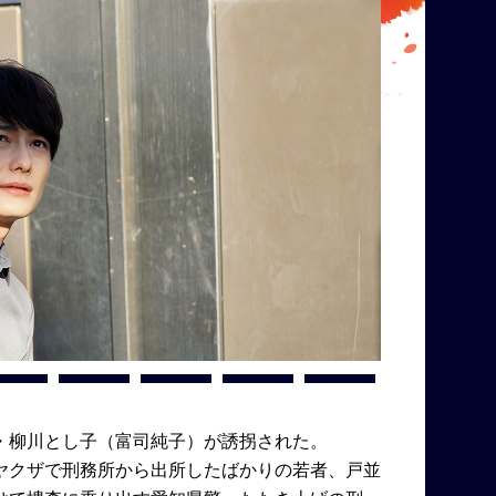
・柳川とし子（富司純子）が誘拐された。
ヤクザで刑務所から出所したばかりの若者、戸並