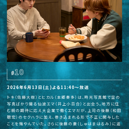
10
#
2026年6月13日(土)よる11:40〜放送
トキ（佐藤大樹）とヒカル（本郷奏多）は、時光写真館で空の
写真ばかり撮る仙波エマ（井上小百合）と出会う。地方に住
む親の期待に応え大企業で働くエマだが、上司の後藤（和田
聰宏）のセクハラに加え、巻き込まれる形で不正に関与した
ことを悔やんでいた。さらに後藤の妻（しゅはまはるみ）に追