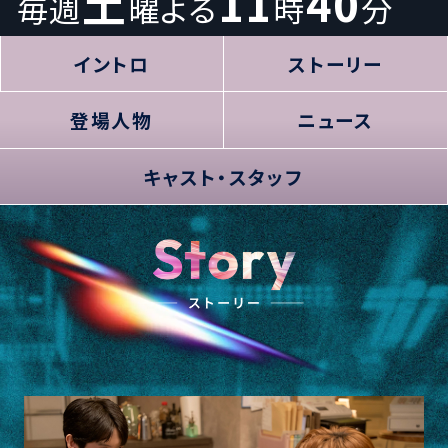
土
11
40
毎週
曜よる
時
分
イントロ
ストーリー
登場人物
ニュース
キャスト
・
スタッフ