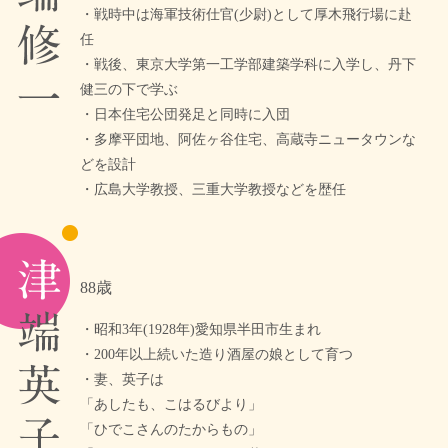
・戦時中は海軍技術仕官(少尉)として厚木飛行場に赴
任
・戦後、東京大学第一工学部建築学科に入学し、丹下
健三の下で学ぶ
・日本住宅公団発足と同時に入団
・多摩平団地、阿佐ヶ谷住宅、高蔵寺ニュータウンな
どを設計
・広島大学教授、三重大学教授などを歴任
88歳
・昭和3年(1928年)愛知県半田市生まれ
・200年以上続いた造り酒屋の娘として育つ
・妻、英子は
「あしたも、こはるびより」
「ひでこさんのたからもの」