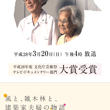
風と、雑記林と、