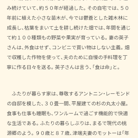
み続けていて、約５０年が経過した。
その自宅では、５０
年前に植えた小さな苗木が、今では鬱蒼とした雑木林に
成長し、
枯葉をまいて土を耕し続けた畑では、年間を通じ
て約１００種類もの野菜や果実が育っている。
妻の英子
さんは、外食はせず、コンビニで買い物はしない主義。
畑
で収穫した作物を使って、夫のために自慢の手料理を丁
寧に作る日々を送る。
英子さんは言う、「食は命」と。
ふたりが暮らす家は、尊敬するアントニン・レーモンド
の自邸を模した、
３０畳一間、平屋建ての杉の丸太小屋。
食事も仕事も睡眠も、ワンルームで過ごす機能的で快適
な生活である。
ふたりの暮らしぶりは、まるで現代の桃
源郷のよう。
９０歳と８７歳、津端夫妻のモットーは「年