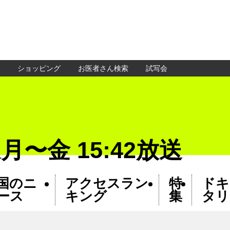
ショッピング
お医者さん検索
試写会
月〜金 15:42放送
国のニ
アクセスラン
特
ドキ
ース
キング
集
タリ