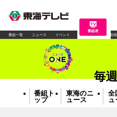
番組表
番組一覧
ニュース
イベント
アナウンサー
動画
毎週
番組ト
東海のニ
全
ップ
ュース
ュ