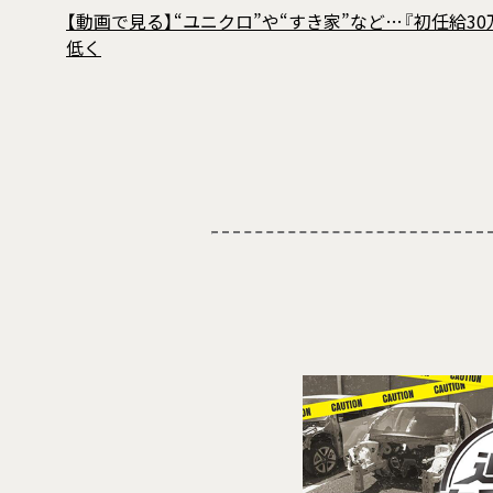
【動画で見る】“ユニクロ”や“すき家”など…『初任給
低く