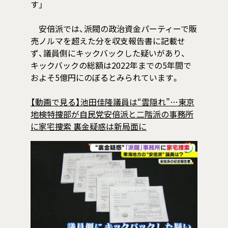
す」
安倍派では、派閥の政治資金パーティーで販
売ノルマを超えた分を収支報告書に記載せ
ず、議員側にキックバックした疑いがあり、
キックバックの総額は2022年までの5年間で
およそ5億円にのぼるとみられています。
【動画で見る】池田佳隆議員は“雲隠れ”…東京
地検特捜部が自民党安倍派と二階派の事務所
に家宅捜索 裏金疑惑は新局面に