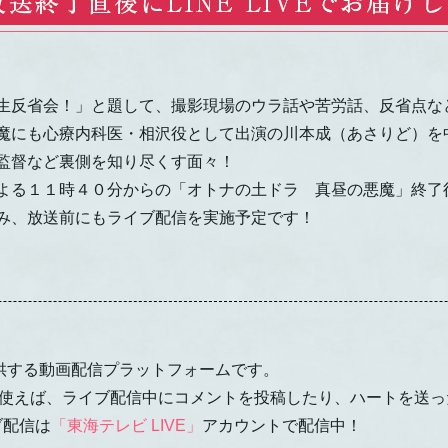
生反省会！」と題して、撮影現場のウラ話や苦労話、反省点など
魔にも心療内科医・相沢役として出演の川本成（あさりど）を
監督など裏側を知り尽くす面々！
よる１１時４０分からの「オトナの土ドラ 真昼の悪魔」終了
み、放送前にもライブ配信を実施予定です！
提供する動画配信プラットフォームです。
アプリを使えば、ライブ配信中にコメントを投稿したり、ハートを送
ブ配信は
「東海テレビ LIVE」
アカウントで配信中！