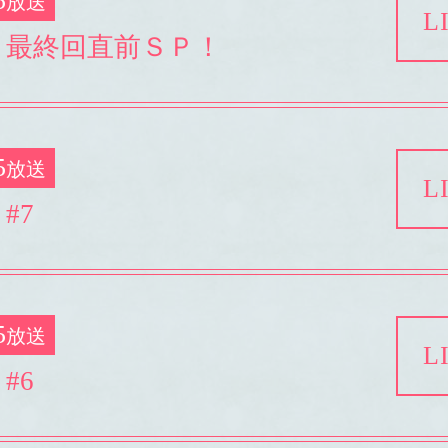
5
放送
L
 最終回直前ＳＰ！
5
放送
L
#7
5
放送
L
#6