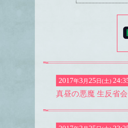
2017
3
25
24:3
年
月
日(土)
真昼の悪魔 生反省会