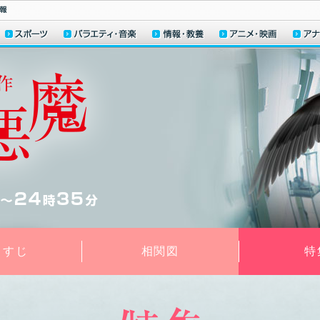
らすじ
相関図
特