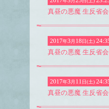
2017
3
25
23:2
年
月
日(土)
真昼の悪魔 生反省会
2017
3
18
24:3
年
月
日(土)
真昼の悪魔 生反省会 
2017
3
11
24:3
年
月
日(土)
真昼の悪魔 生反省会 