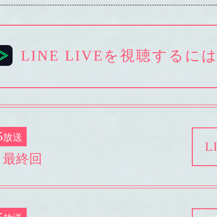
LINE LIVEを視聴するに
5
放送
L
 最終回