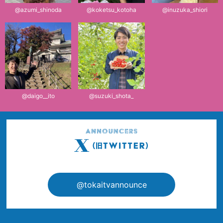
@azumi_shinoda
@koketsu_kotoha
@inuzuka_shiori
@daigo__ito
@suzuki_shota_
@tokaitvannounce