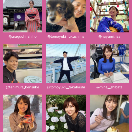
@uraguchi_shiho
@tomoyuki_fukushima
@hayami.risa
@tanimura_kensuke
@tomoyuki__takahashi
@mina__shibata