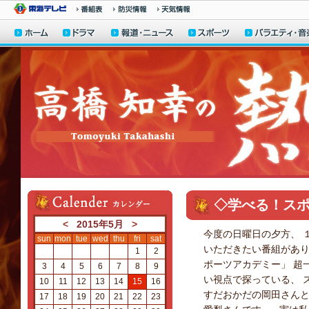
◇学べる！ス
<
2015年5月
>
今度の日曜日の夕方、 
sun
mon
tue
wed
thu
fri
sat
いただきたい番組があり
1
2
ポーツアカデミー」 超
3
4
5
6
7
8
9
い視点で探っている、 
10
11
12
13
14
15
16
すだおかだの岡田さんと
17
18
19
20
21
22
23