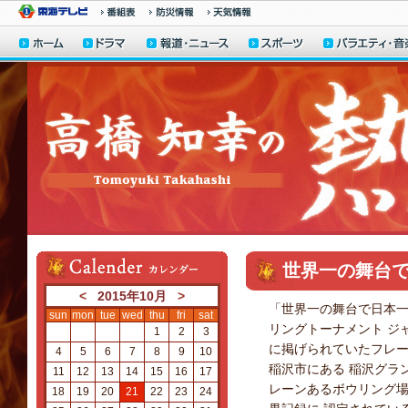
世界一の舞台
<
2015年10月
>
「世界一の舞台で日本一
sun
mon
tue
wed
thu
fri
sat
リングトーナメント ジ
1
2
3
に掲げられていたフレー
4
5
6
7
8
9
10
稲沢市にある 稲沢グラ
11
12
13
14
15
16
17
レーンあるボウリング場
18
19
20
21
22
23
24