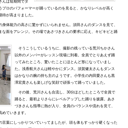
さんは短期間でダ
うプロのパフォーマーが踊っているのを見ると、かなりレベルが高く
期待が高まりました。
身体能力の高さに驚かずにいられません。須田さんのダンスを見て、
まな面をアレンジ。その場であさづきさんの要求に応え、キビキビと踊
そうこうしているうちに、撮影の残っている荒川ちかさん
以外のメンバーがレッスン現場に到着。全員でとりあえず踊
ってみたところ、驚いたことにほとんど形になっていまし
た。浅香航大さんは軽やかにダンス。須賀健太さんもダンス
はかなりの腕の持ち主のようです。小学生の内田愛さんも黒
澤宏貴さんも楽しげな笑顔で頑張って踊っていました。
その後、荒川さんも合流し、30分ほどしたところで全員で
踊ると、最初よりさらにレベルアップした踊りを披露。あさ
づきさんも指導に熱が入り、全員のバランスや流れを見て、
高めていきます。
言葉にしっかりついていってましたが、頭も体もすっかり硬くなった