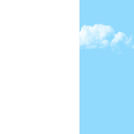
の光をつかめ」を配信
開始
7月29日（月）
有里役矢沢心さんに３
つの質問！
7月5日（金）
クランクイン＆メイン
ビジュアル撮影の様子
を紹介！
6月28日（金）
BOYS AND MEN 昼ド
ラ降臨！