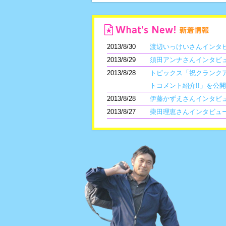
2013/8/30
渡辺いっけいさんインタ
2013/8/29
須田アンナさんインタビ
2013/8/28
トピックス「祝クランク
トコメント紹介!!」を公
2013/8/28
伊藤かずえさんインタビ
2013/8/27
柴田理恵さんインタビュ
2013/8/23
浅香航大さんインタビュ
2013/8/23
これまでの物語 第8週を
2013/8/22
トピックス「ダンスシー
公開しました
2013/8/21
トピックス「ダンスシー
公開しました
2013/8/19
主題歌CDプレゼント応募
2013/8/17
明日のセリフをつかめク