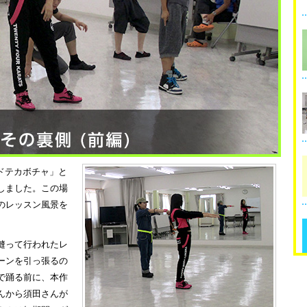
ドテカボチャ」と
しました。この場
のレッスン風景を
縫って行われたレ
ーンを引っ張るの
で踊る前に、本作
んから須田さんが