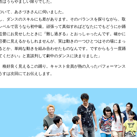
性はうらやましい限りでした。
ついて、あさづきさんに伺いました。
し、ダンスのスキルにも差があります。そのバランスを探りながら、取
レベルで言うなら初中級。頑張って真似すればどなたにでもどうにか踊
監督にお見せしたときに『難し過ぎる』とおっしゃったんです。確かに
必要に見えるかもしれませんが、実は動きの一つひとつはその場にまっ
るとか、単純な動きを組み合わせたものなんです。ですからもう一度踊
てください』と直談判して劇中のダンスに決まりました」
格好良く見えるこの踊り。キャスト全員が熱の入ったパフォーマンス
うすは次回にてお伝えします。