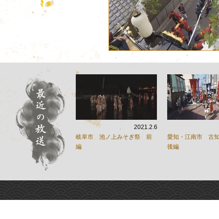
2021.2.6
岐阜市 池ノ上みそぎ祭 前
愛知・江南市 古
編
後編