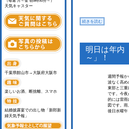
（毎週 月～金 朝9時50分～）
天気キャスター
続きを読む
明日は年内
～」！
千葉県館山市→大阪府大阪市
週間予報か
波なく高め
東部と三重
楽しいお酒、断捨離、スマホ
です。今夜
的には雷雨
図です。雨
結婚披露宴での出し物「新郎新
後日水曜午
婦天気予報」