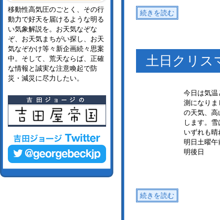
移動性高気圧のごとく、その行
続きを読む
動力で好天を届けるような明る
い気象解説を。お天気なぞな
ぞ、お天気まちがい探し、お天
気なぞかけ等々新企画続々思案
土日クリス
中。そして、荒天ならば、正確
な情報と誠実な注意喚起で防
災・減災に尽力したい。
今日は気温
測になりま
の天気、高
します。雪
いずれも晴
明日土曜午
明後日
続きを読む