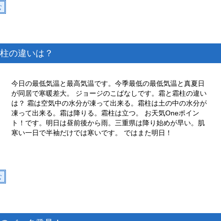
む
柱の違いは？
今日の最低気温と最高気温です。今季最低の最低気温と真夏日
が同居で寒暖差大。 ジョージのこばなしです。霜と霜柱の違い
は？ 霜は空気中の水分が凍って出来る。霜柱は土の中の水分が
凍って出来る。霜は降りる。霜柱は立つ。 お天気Oneポイン
ト！です。明日は昼前後から雨。三重県は降り始めが早い。肌
寒い一日で半袖だけでは寒いです。 ではまた明日！
む