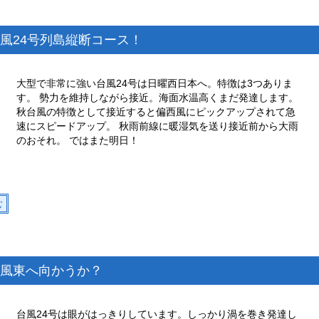
風24号列島縦断コース！
大型で非常に強い台風24号は日曜西日本へ。特徴は3つありま
す。 勢力を維持しながら接近。海面水温高くまだ発達します。
秋台風の特徴として接近すると偏西風にピックアップされて急
速にスピードアップ。 秋雨前線に暖湿気を送り接近前から大雨
のおそれ。 ではまた明日！
む
風東へ向かうか？
台風24号は眼がはっきりしています。しっかり渦を巻き発達し