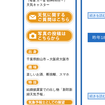
（毎週 月～金 朝9時50分～）
天気キャスター
続きを読
昨年1
千葉県館山市→大阪府大阪市
楽しいお酒、断捨離、スマホ
結婚披露宴での出し物「新郎新
婦天気予報」
続きを読