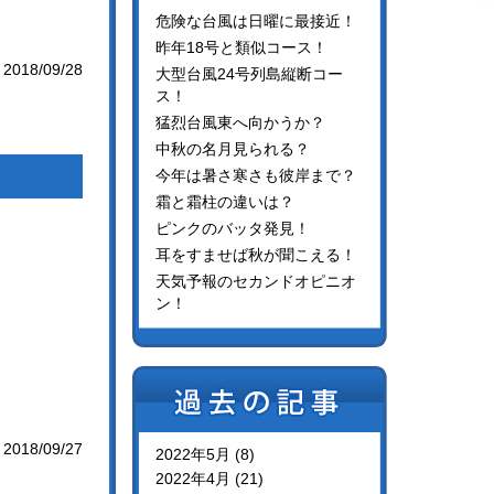
危険な台風は日曜に最接近！
昨年18号と類似コース！
2018/09/28
大型台風24号列島縦断コー
ス！
猛烈台風東へ向かうか？
中秋の名月見られる？
今年は暑さ寒さも彼岸まで？
霜と霜柱の違いは？
ピンクのバッタ発見！
耳をすませば秋が聞こえる！
天気予報のセカンドオピニオ
ン！
2018/09/27
2022年5月 (8)
2022年4月 (21)