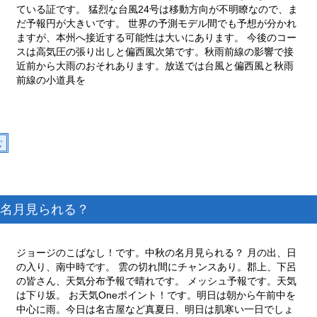
ている証です。 猛烈な台風24号は移動方向が不明瞭なので、ま
だ予報円が大きいです。 世界の予測モデル間でも予想が分かれ
ますが、本州へ接近する可能性は大いにあります。 今後のコー
スは高気圧の張り出しと偏西風次第です。秋雨前線の影響で接
近前から大雨のおそれあります。放送では台風と偏西風と秋雨
前線の小道具を
む
名月見られる？
ジョージのこばなし！です。中秋の名月見られる？ 月の出、日
の入り、南中時です。 雲の切れ間にチャンスあり。郡上、下呂
の皆さん、天気分布予報で晴れです。 メッシュ予報です。天気
は下り坂。 お天気Oneポイント！です。明日は朝から午前中を
中心に雨。今日は名古屋など真夏日、明日は肌寒い一日でしょ