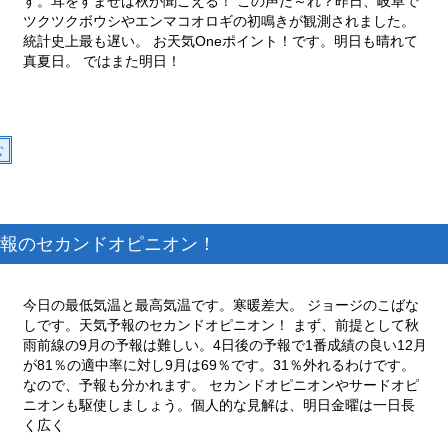
す。耳をすませば秋が聞こえる！ この声だ～れ？昨日、岐阜で
ツクツクボウシやエンマコオロギの初鳴きが観測されました。
統計史上最も遅い。 お天気Oneポイント！です。明日も晴れて
真夏日。 ではまた明日！
む
報のセカンドオピニオン！
今日の最低気温と最高気温です。寒暖差大。 ジョージのこばな
しです。天気予報のセカンドオピニオン！ まず、前提として秋
雨前線の9月の予報は難しい。4日後の予報で1番成績の良い12月
が81％の適中率に対し9月は69％です。31％外れるわけです。
なので、予報も分かれます。 セカンドオピニオンやサードオピ
ニオンも駆使しましょう。個人的な見解は、明日金曜は一日長
く広く