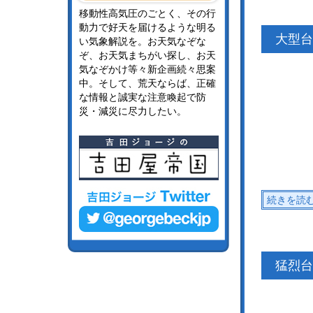
移動性高気圧のごとく、その行
動力で好天を届けるような明る
大型台
い気象解説を。お天気なぞな
ぞ、お天気まちがい探し、お天
気なぞかけ等々新企画続々思案
中。そして、荒天ならば、正確
な情報と誠実な注意喚起で防
災・減災に尽力したい。
続きを読
猛烈台