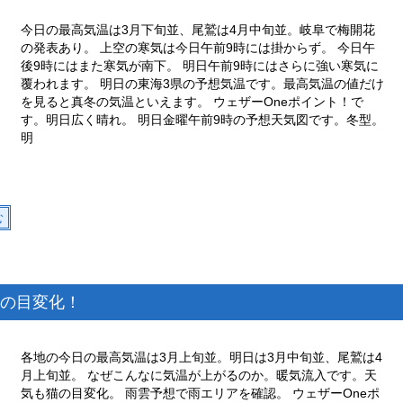
今日の最高気温は3月下旬並、尾鷲は4月中旬並。岐阜で梅開花
の発表あり。 上空の寒気は今日午前9時には掛からず。 今日午
後9時にはまた寒気が南下。 明日午前9時にはさらに強い寒気に
覆われます。 明日の東海3県の予想気温です。最高気温の値だけ
を見ると真冬の気温といえます。 ウェザーOneポイント！で
す。明日広く晴れ。 明日金曜午前9時の予想天気図です。冬型。
明
む
の目変化！
各地の今日の最高気温は3月上旬並。明日は3月中旬並、尾鷲は4
月上旬並。 なぜこんなに気温が上がるのか。暖気流入です。天
気も猫の目変化。 雨雲予想で雨エリアを確認。 ウェザーOneポ