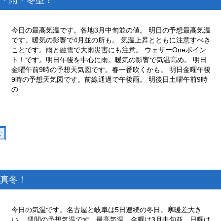
・雨・冬型！
今日の最高気温です。各地3月中旬並の値。 明日の予想最高気温
です。暖気の影響で4月並の所も。 気温上昇とともに注意すべき
ことです。雨と融雪で大雨災害にも注意。 ウェザーOneポイン
ト！です。明日午後を中心に雨。暖気の影響で気温高め。 明日
金曜午前9時の予想天気図です。春一番吹くかも。 明日金曜午後
9時の予想天気図です。前線通過で午後雨。 明後日土曜午前9時
の
む
真冬！
今日の気温です。名古屋と岐阜は5日連続の冬日。寒暖差大き
い。 週間の予想気温です。最高気温、金曜は3月中旬並、日曜は