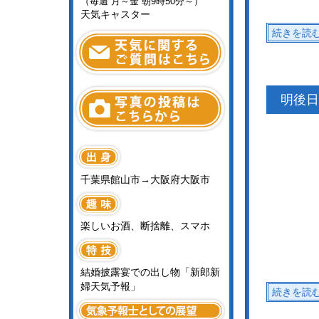
（毎週 月～金 朝9時50分～）
天気キャスター
続きを読
明後日
千葉県館山市→大阪府大阪市
楽しいお酒、断捨離、スマホ
結婚披露宴での出し物「新郎新
婦天気予報」
続きを読