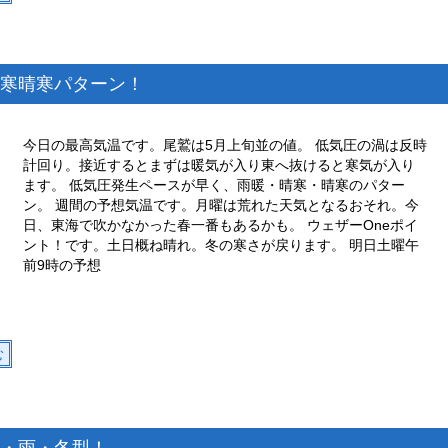
寒晴寒パターン！
今日の最高気温です。尾鷲は5月上旬並の値。 低気圧の渦は反時
計回り。接近するとまずは暖気が入り東へ抜けると寒気が入り
ます。 低気圧発生ペースが早く、雨暖・晴寒・晴寒のパター
ン。 週間の予想気温です。月曜は荒れた天気となるおそれ。今
日、東海で吹かなかった春一番もあるかも。 ウェザーOneポイ
ント！です。土日概ね晴れ。冬の寒さが戻ります。 明日土曜午
前9時の予想
む