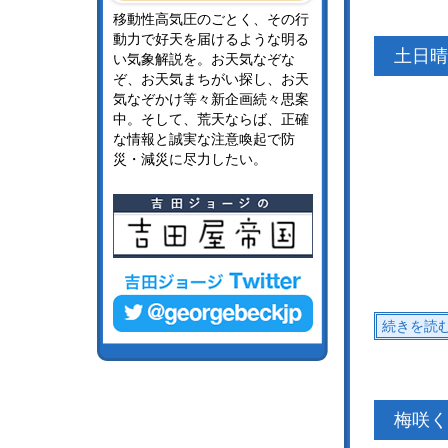
移動性高気圧のごとく、その行
動力で好天を届けるような明る
土日晴
い気象解説を。お天気なぞな
ぞ、お天気まちがい探し、お天
気なぞかけ等々新企画続々思案
中。そして、荒天ならば、正確
な情報と誠実な注意喚起で防
災・減災に尽力したい。
続きを読
梅咲く