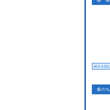
春一番
続きを読
春のち