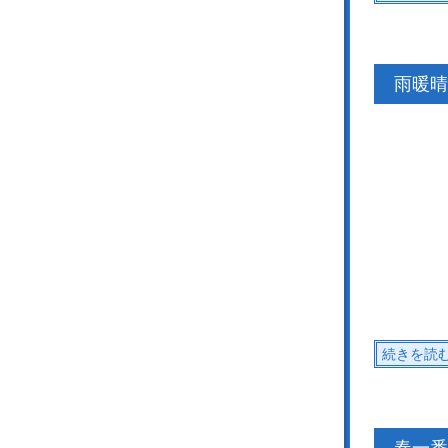
雨暖晴
続きを読