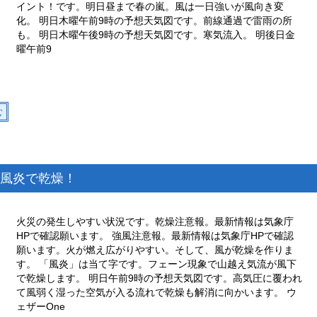
イント！です。明日昼まで春の嵐。風は一日強いが風向き変
化。 明日木曜午前9時の予想天気図です。前線通過で雷雨の所
も。 明日木曜午後9時の予想天気図です。寒気流入。 明後日金
曜午前9
む
風炎で乾燥！
火災の発生しやすい状況です。乾燥注意報。最新情報は気象庁
HPで確認願います。 強風注意報。最新情報は気象庁HPで確認
願います。火が燃え広がりやすい。そして、風が乾燥を作りま
す。 「風炎」は当て字です。フェーン現象で山越え気流が風下
で乾燥します。 明日午前9時の予想天気図です。高気圧に覆われ
て風弱く湿った空気が入る流れで乾燥も解消に向かいます。 ウ
ェザーOne