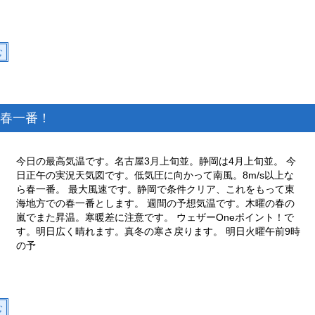
む
春一番！
今日の最高気温です。名古屋3月上旬並。静岡は4月上旬並。 今
日正午の実況天気図です。低気圧に向かって南風。8m/s以上な
ら春一番。 最大風速です。静岡で条件クリア、これをもって東
海地方での春一番とします。 週間の予想気温です。木曜の春の
嵐でまた昇温。寒暖差に注意です。 ウェザーOneポイント！で
す。明日広く晴れます。真冬の寒さ戻ります。 明日火曜午前9時
の予
む