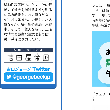
移動性高気圧のごとく、その行
明日は「明
動力で好天を届けるような明る
「朝」は急
い気象解説を。お天気なぞな
す。「明け
ぞ、お天気まちがい探し、お天
時間毎に名
気なぞかけ等々新企画続々思案
午後3時過
中。そして、荒天ならば、正確
な情報と誠実な注意喚起で防
災・減災に尽力したい。
「ウェザー
す。