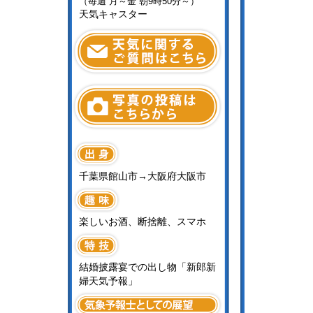
（毎週 月～金 朝9時50分～）
天気キャスター
千葉県館山市→大阪府大阪市
楽しいお酒、断捨離、スマホ
結婚披露宴での出し物「新郎新
婦天気予報」