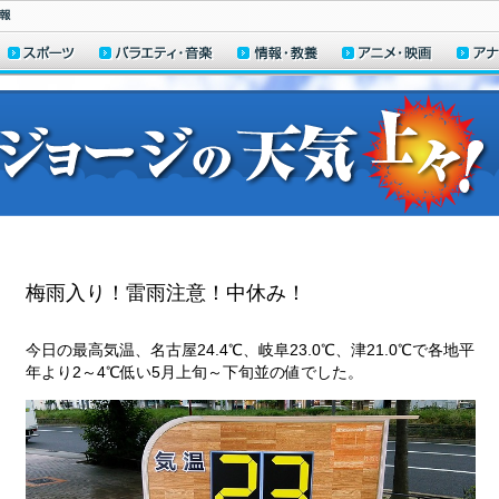
梅雨入り！雷雨注意！中休み！
今日の最高気温、名古屋24.4℃、岐阜23.0℃、津21.0℃で各地平
年より2～4℃低い5月上旬～下旬並の値でした。