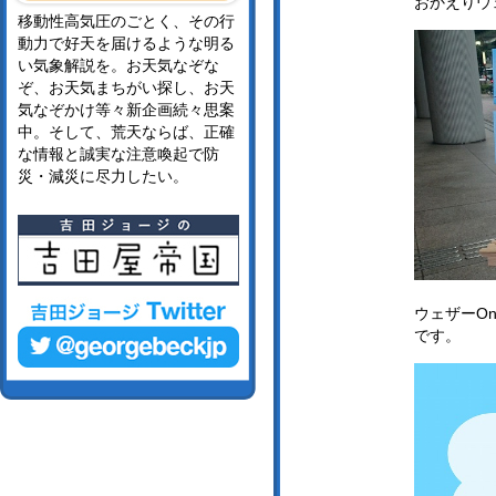
おかえりウ
移動性高気圧のごとく、その行
動力で好天を届けるような明る
い気象解説を。お天気なぞな
ぞ、お天気まちがい探し、お天
気なぞかけ等々新企画続々思案
中。そして、荒天ならば、正確
な情報と誠実な注意喚起で防
災・減災に尽力したい。
ウェザーO
です。