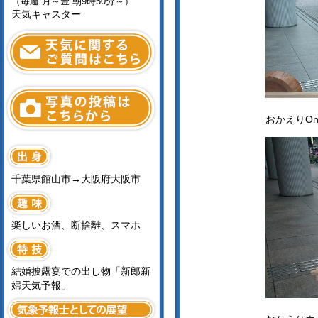
（毎週 月～金 朝9時50分～）
天気キャスター
おかえりO
千葉県館山市→大阪府大阪市
楽しいお酒、断捨離、スマホ
結婚披露宴での出し物「新郎新
婦天気予報」