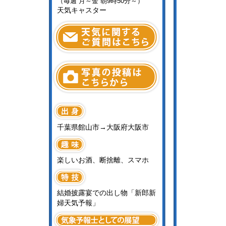
（毎週 月～金 朝9時50分～）
天気キャスター
千葉県館山市→大阪府大阪市
楽しいお酒、断捨離、スマホ
結婚披露宴での出し物「新郎新
婦天気予報」