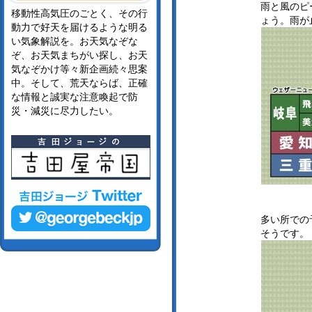
雨と風のピ
移動性高気圧のごとく、その行
ょう。雨が
動力で好天を届けるような明る
い気象解説を。お天気なぞな
ぞ、お天気まちがい探し、お天
気なぞかけ等々新企画続々思案
中。そして、荒天ならば、正確
な情報と誠実な注意喚起で防
災・減災に尽力したい。
多い所での
そうです。