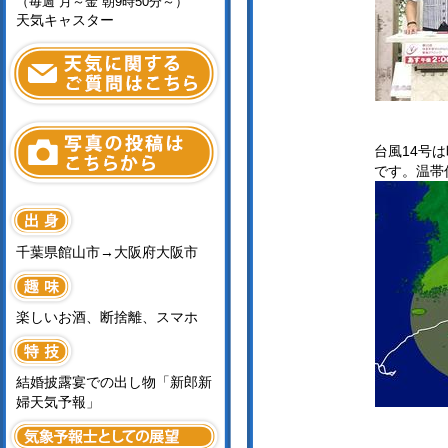
（毎週 月～金 朝9時50分～）
天気キャスター
台風14号
です。温帯
千葉県館山市→大阪府大阪市
楽しいお酒、断捨離、スマホ
結婚披露宴での出し物「新郎新
婦天気予報」