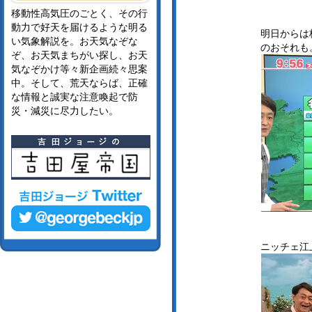
移動性高気圧のごとく、その行
動力で好天を届けるような明る
明日からは
い気象解説を。お天気なぞな
のおそれも
ぞ、お天気まちがい探し、お天
気なぞかけ等々新企画続々思案
中。そして、荒天ならば、正確
な情報と誠実な注意喚起で防
災・減災に尽力したい。
ニッチェ江