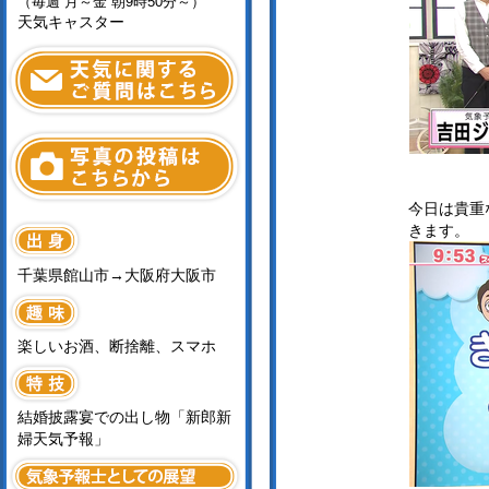
（毎週 月～金 朝9時50分～）
天気キャスター
今日は貴重
きます。
千葉県館山市→大阪府大阪市
楽しいお酒、断捨離、スマホ
結婚披露宴での出し物「新郎新
婦天気予報」