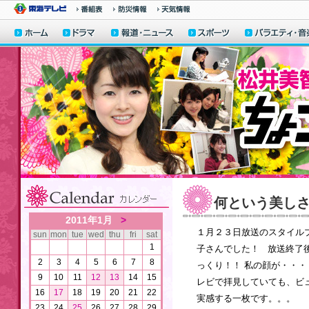
何という美し
2011年1月
>
１月２３日放送のスタイル
sun
mon
tue
wed
thu
fri
sat
1
子さんでした！ 放送終了
2
3
4
5
6
7
8
っくり！！ 私の顔が・・
9
10
11
12
13
14
15
レビで拝見していても、ビ
16
17
18
19
20
21
22
実感する一枚
23
24
25
26
27
28
29