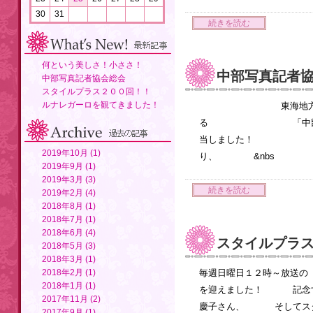
30
31
続きを読む
何という美しさ！小ささ！
中部写真記者
中部写真記者協会総会
スタイルプラス２００回！！
ルナレガーロを観てきました！
東海地方のテレビ
る 「中部写真記者
当しました！ ２０
2019年10月 (1)
り、 &nbs
2019年9月 (1)
2019年3月 (3)
続きを読む
2019年2月 (4)
2018年8月 (1)
2018年7月 (1)
2018年6月 (4)
スタイルプラ
2018年5月 (3)
2018年3月 (1)
2018年2月 (1)
毎週日曜日１２時～放送の
2018年1月 (1)
を迎えました！ 記念す
2017年11月 (2)
慶子さん、 そしてスタ
2017年9月 (1)