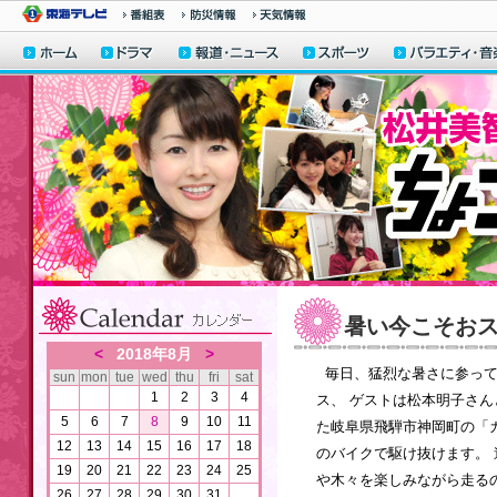
暑い今こそお
<
2018年8月
>
毎日、猛烈な暑さに参って
sun
mon
tue
wed
thu
fri
sat
1
2
3
4
ス、 ゲストは松本明子さ
5
6
7
8
9
10
11
た岐阜県飛騨市神岡町の「
12
13
14
15
16
17
18
のバイクで駆け抜けます。 
19
20
21
22
23
24
25
や木々を楽しみながら走るの
26
27
28
29
30
31