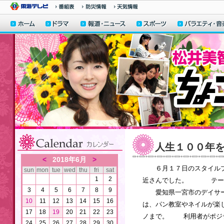
人生１００年
<
2018年6月
>
６月１７日のスタイルプ
sun
mon
tue
wed
thu
fri
sat
1
2
近さんでした。 テーマ
3
4
5
6
7
8
9
愛知県一宮市のデイサー
10
11
12
13
14
15
16
は、パン教室やネイルが楽
17
18
19
20
21
22
23
ノまで。 利用者がポジ
24
25
26
27
28
29
30