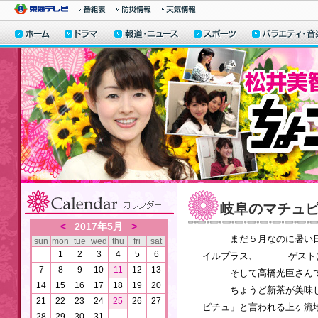
岐阜のマチュ
<
2017年5月
>
まだ５月なのに暑い日
sun
mon
tue
wed
thu
fri
sat
1
2
3
4
5
6
イルプラス、 ゲストは
7
8
9
10
11
12
13
そして高橋光臣さんで
14
15
16
17
18
19
20
ちょうど新茶が美味し
21
22
23
24
25
26
27
ピチュ」と言われる上ヶ
28
29
30
31