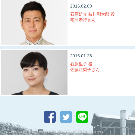
2016.02.09
石原雄介 枝川剛太郎 役
宅間孝行さん
2016.01.28
石原里子 役
佐藤江梨子さん