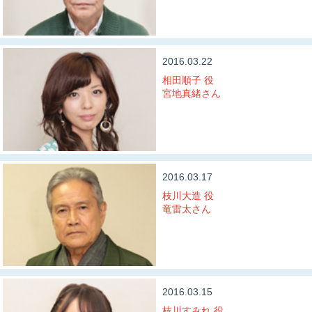
2016.03.22
相田順子 役
宮地真緒さん
2016.03.17
枝川大造 役
竜雷太さん
2016.03.15
枝川すみれ 役