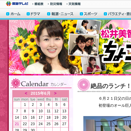
絶品のランチ
<
2015年6月
>
６月２１日父の日の
sun
mon
tue
wed
thu
fri
sat
1
2
3
4
5
6
初登場のオール巨人さ
7
8
9
10
11
12
13
14
15
16
17
18
19
20
21
22
23
24
25
26
27
28
29
30