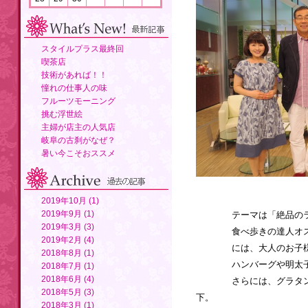
スタイルプラス最終回
喫茶店
技術があれば！！
憧れの仕事人の味
フルーツモーニング
挑む浮世絵
主婦が店主の人気店
岐阜の古刹がなぜ？
暑い今こそおススメ
2019年10月 (1)
2019年9月 (1)
テーマは「絶品の
2019年3月 (3)
食べ歩きの達人オスス
2019年2月 (4)
には、大人のお子様
2018年8月 (1)
ハンバーグや明太子ス
2018年7月 (1)
2018年6月 (4)
さらには、グラタンや
2018年5月 (3)
下。
2018年3月 (1)