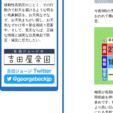
移動性高気圧のごとく、その行
動力で好天を届けるような明る
今夜9時の
い気象解説を。お天気なぞな
おわれて概
ぞ、お天気まちがい探し、お天
意。
気なぞかけ等々新企画続々思案
中。そして、荒天ならば、正確
な情報と誠実な注意喚起で防
災・減災に尽力したい。
梅雨が長期
雨前線を押
多めです。
より高い日
になる予想