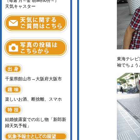
（毎週 月～金 朝9時50分～）
天気キャスター
東海テレビ
袖でちょう
千葉県館山市→大阪府大阪市
楽しいお酒、断捨離、スマホ
結婚披露宴での出し物「新郎新
婦天気予報」