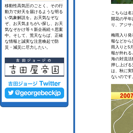
移動性高気圧のごとく、その行
動力で好天を届けるような明る
こちらは名
い気象解説を。お天気なぞな
開花の平年
ぞ、お天気まちがい探し、お天
り、アジサ
気なぞかけ等々新企画続々思案
梅雨入り発
中。そして、荒天ならば、正確
報などから
な情報と誠実な注意喚起で防
雨入りと5
災・減災に尽力したい。
報が外れる
海の対流活
押し上げる
は、秋に実
ないのです