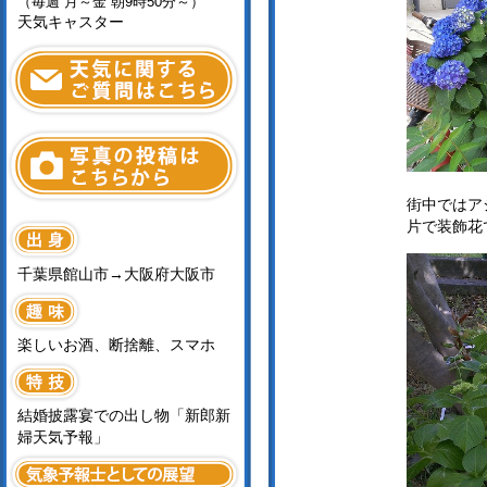
（毎週 月～金 朝9時50分～）
天気キャスター
街中ではア
片で装飾花
千葉県館山市→大阪府大阪市
楽しいお酒、断捨離、スマホ
結婚披露宴での出し物「新郎新
婦天気予報」