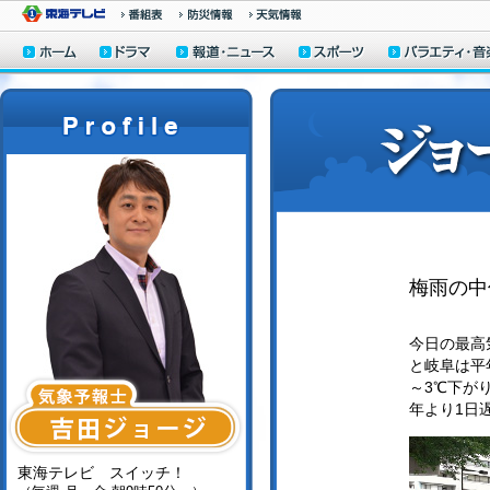
梅雨の中
今日の最高気
と岐阜は平
～3℃下が
年より1日
東海テレビ スイッチ！