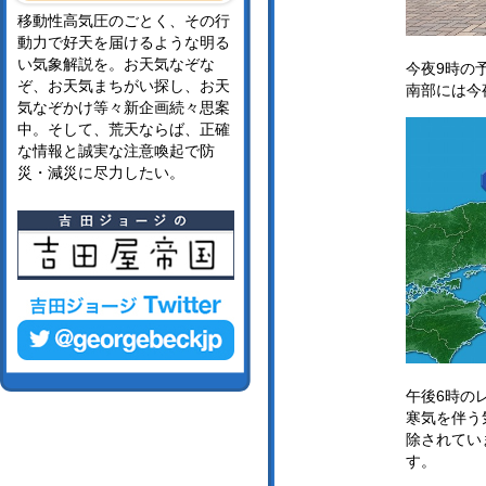
移動性高気圧のごとく、その行
動力で好天を届けるような明る
い気象解説を。お天気なぞな
今夜9時の
ぞ、お天気まちがい探し、お天
南部には今
気なぞかけ等々新企画続々思案
中。そして、荒天ならば、正確
な情報と誠実な注意喚起で防
災・減災に尽力したい。
午後6時の
寒気を伴う
除されてい
す。