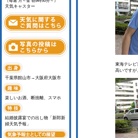
（毎週 月～金 朝9時50分～）
天気キャスター
東海テレビ
高いですが
千葉県館山市→大阪府大阪市
楽しいお酒、断捨離、スマホ
結婚披露宴での出し物「新郎新
婦天気予報」