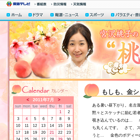
もしも、金シャ
<
2011年7月
>
ある暑い昼下がり。名古屋
sun
mon
tue
wed
thu
fri
sat
1
2
黙々とスケッチに励む若者
3
4
5
6
7
8
9
覗き込んでいるのは...
10
11
12
13
14
15
16
ち丸くんです。 さて、
17
18
19
20
21
22
23
うと... 金色のボディ
24
25
26
27
28
29
30