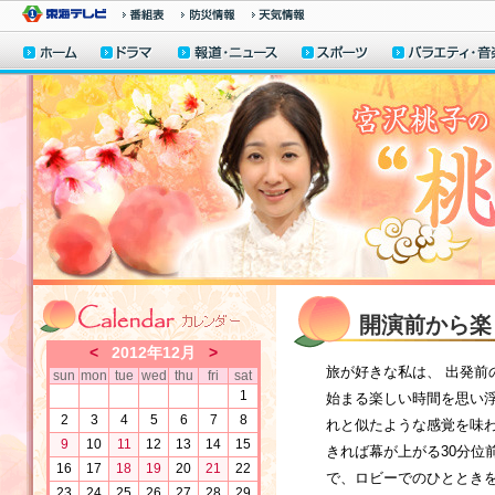
開演前から楽
<
2012年12月
>
旅が好きな私は、 出発前
sun
mon
tue
wed
thu
fri
sat
1
始まる楽しい時間を思い浮
2
3
4
5
6
7
8
れと似たような感覚を味わ
9
10
11
12
13
14
15
きれば幕が上がる30分位
16
17
18
19
20
21
22
で、ロビーでのひとときを
23
24
25
26
27
28
29