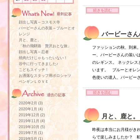
続きを読む
顔出し写真～コスモス寺
バービーさんの衣装～ブルーとオ
バービーさん
レンジ
月と、鹿と。
「秋の飛騨路 贅沢おとな旅」
ファッションの秋、到来。
顔出し写真～忍者
ー、バービーさんの装いは
焼肉だけじゃもったいない！
のレギンス。 ネックレス
谷中に行ってきました♪
こどもスイッチ！
います。 ブルーとオレ
お洒落なスタッフ用ポロシャツ
色使いの達人、バービーさ
ペンギンＬＯＶＥ
続きを読む
2020年2月 (3)
2020年1月 (4)
2019年12月 (2)
月と、鹿と。
2019年11月 (4)
2019年10月 (5)
昨夜は本当にお月様がきれ
2019年7月 (1)
らで楽しみましたか？ 
2019年5月 (1)