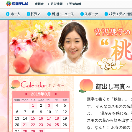
顔出し写真～
<
2015年9月
>
漢字で書くと「秋桜」。 
sun
mon
tue
wed
thu
fri
sat
1
2
3
4
5
す。 そんなコスモスの名
6
7
8
9
10
11
12
よ。 温かみを感じる、
13
14
15
16
17
18
19
スモスの花から顔を出す 
20
21
22
23
24
25
26
な、なんと！ お寺の鐘
27
28
29
30