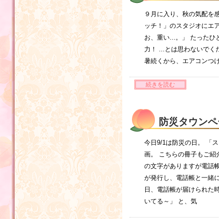
９月に入り、秋の気配を感
ッチ！」のスタジオにエ
お、重い...。」 たっ
力！ ...とは思わない
暑続くから、エアコンつ
続きを読む
防災タウンペ
今日9/1は防災の日。 
画。 こちらの冊子もご
の文字がありますが電話帳
が発行し、電話帳と一緒
日、電話帳が届けられた時
いてる～」 と、気