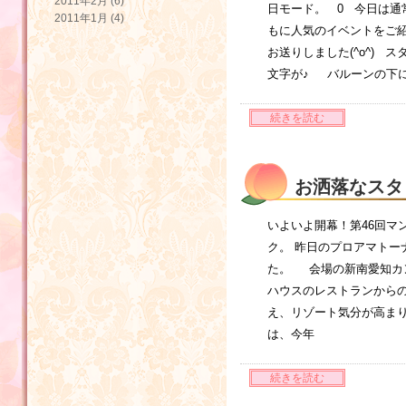
2011年2月 (6)
日モード。 0 今日は通
2011年1月 (4)
もに人気のイベントをご紹
お送りしました(^o^)
文字が♪ バルーンの下
続きを読む
お洒落なスタ
いよいよ開幕！第46回マ
ク。 昨日のプロアマトー
た。 会場の新南愛知カ
ハウスのレストランからの
え、リゾート気分が高ま
は、今年
続きを読む