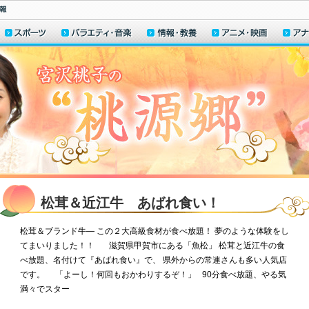
松茸＆近江牛 あばれ食い！
松茸＆ブランド牛― この２大高級食材が食べ放題！ 夢のような体験をし
てまいりました！！ 滋賀県甲賀市にある「魚松」 松茸と近江牛の食
べ放題、名付けて『あばれ食い』で、 県外からの常連さんも多い人気店
です。 「よーし！何回もおかわりするぞ！」 90分食べ放題、やる気
満々でスター