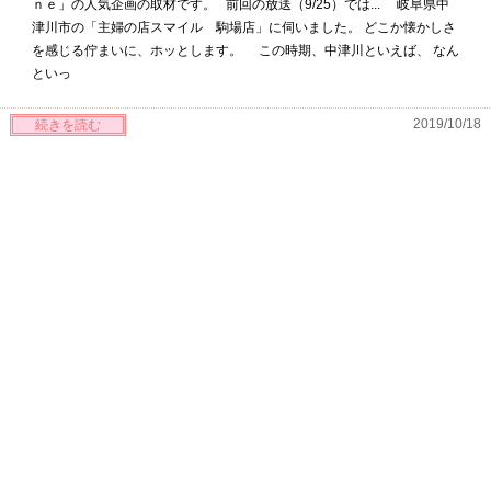
ｎｅ」の人気企画の取材です。 前回の放送（9/25）では... 岐阜県中
津川市の「主婦の店スマイル 駒場店」に伺いました。 どこか懐かしさ
を感じる佇まいに、ホッとします。 この時期、中津川といえば、 なん
といっ
2019/10/18
続きを読む