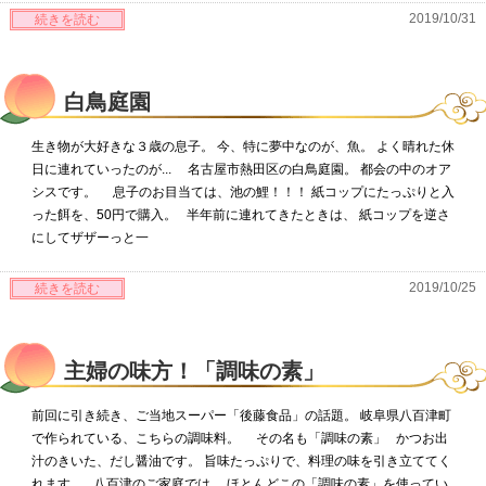
2019/10/31
続きを読む
白鳥庭園
生き物が大好きな３歳の息子。 今、特に夢中なのが、魚。 よく晴れた休
日に連れていったのが... 名古屋市熱田区の白鳥庭園。 都会の中のオア
シスです。 息子のお目当ては、池の鯉！！！ 紙コップにたっぷりと入
った餌を、50円で購入。 半年前に連れてきたときは、 紙コップを逆さ
にしてザザーっと一
2019/10/25
続きを読む
主婦の味方！「調味の素」
前回に引き続き、ご当地スーパー「後藤食品」の話題。 岐阜県八百津町
で作られている、こちらの調味料。 その名も「調味の素」 かつお出
汁のきいた、だし醤油です。 旨味たっぷりで、料理の味を引き立ててく
れます。 八百津のご家庭では、 ほとんどこの「調味の素」を使ってい