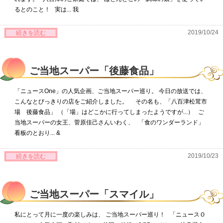
るとのこと！ 実は... 我
2019/10/24
続きを読む
ご当地スーパー「後藤食品」
「ニュースOne」の人気企画、ご当地スーパー巡り。 今日の放送では、
こんなとびっきりの店をご紹介しました。 その名も、「八百津松茸市
場 後藤食品」 （「場」はどこかに行ってしまったようですが...） ご
当地スーパーの女王、菅原佳己さんいわく、 「食のワンダーランド」
看板のとおり... &
2019/10/23
続きを読む
ご当地スーパー「スマイル」
私にとって月に一度の楽しみは、 ご当地スーパー巡り！ 「ニュースＯ