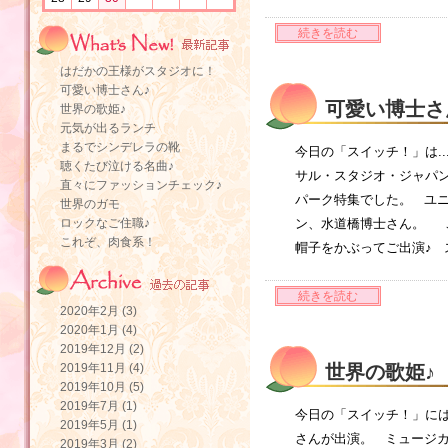
続きを読む
はだかの王様がスタジオに！
可愛い博士さん♪
可愛い博士さ
世界の歌姫♪
元気が出るランチ
まるでシンデレラの靴
今日の「スイッチ！」は.
聴くたび泣ける名曲♪
サル・スタジオ・ジャパ
直々にファッションチェック♪
パーク特集でした。 ユ
世界のガモ
ロックなご住職♪
ン、水道橋博士さん。 
これぞ、肉食系！
帽子をかぶってご出演♪ 
続きを読む
2020年2月 (3)
2020年1月 (4)
2019年12月 (2)
2019年11月 (4)
世界の歌姫♪
2019年10月 (5)
2019年7月 (1)
今日の「スイッチ！」には
2019年5月 (1)
さんが出演。 ミュージカ
2019年3月 (2)