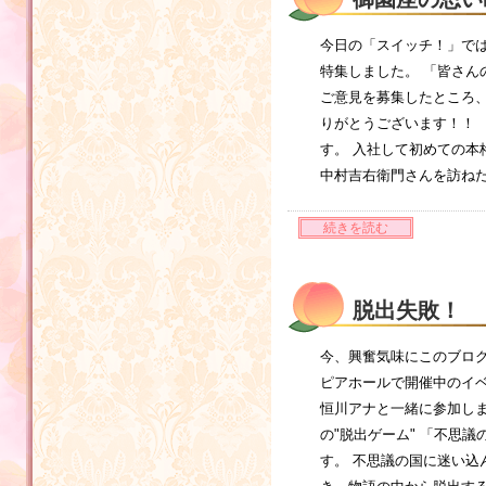
今日の「スイッチ！」で
特集しました。 「皆さん
ご意見を募集したところ、
りがとうございます！！
す。 入社して初めての本
中村吉右衛門さんを訪ね
続きを読む
脱出失敗！
今、興奮気味にこのブロ
ピアホールで開催中のイベ
恒川アナと一緒に参加し
の"脱出ゲーム" 「不思
す。 不思議の国に迷い込