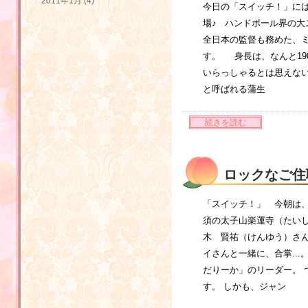
2011年1月 (4)
今日の「スイッチ！」に
場♪ ハンドボール界の大
全日本の監督も務めた、
す。 身長は、なんと19
いらっしゃるとは思えない
と呼ばれる蒲生
続きを読む
ロックなご住
「スイッチ！」 今朝は、
須の太子山楽運寺（たい
木 賢祐（けんゆう）さ
イさんと一緒に、合掌..
だりーか」のリーダー。 
す。 しかも、ジャン