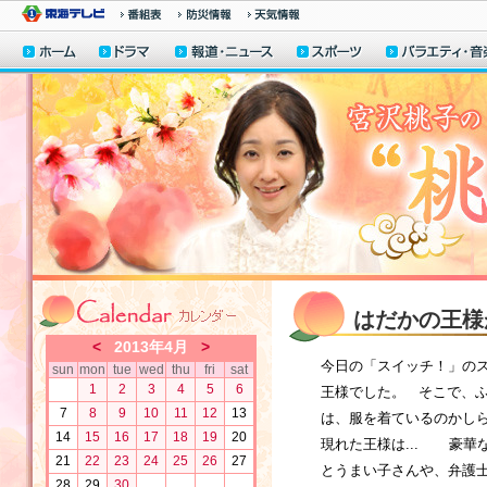
はだかの王様
<
2013年4月
>
今日の「スイッチ！」のス
sun
mon
tue
wed
thu
fri
sat
1
2
3
4
5
6
王様でした。 そこで、ふ
7
8
9
10
11
12
13
は、服を着ているのかしら
14
15
16
17
18
19
20
現れた王様は... 豪華
21
22
23
24
25
26
27
とうまい子さんや、弁護
28
29
30