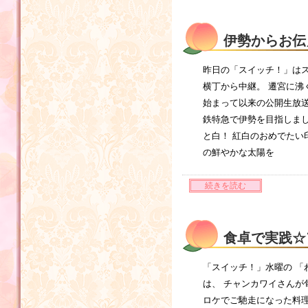
伊勢からお伝
昨日の「スイッチ！」はス
横丁から中継。 遷宮に沸
始まって以来の公開生放送
鉄特急で伊勢を目指しま
と白！ 紅白のおめでたい
の鮮やかな太陽を
続きを読む
食卓で実践☆
「スイッチ！」水曜の 「
は、 チャンカワイさんが
ロケでご馳走になった料理