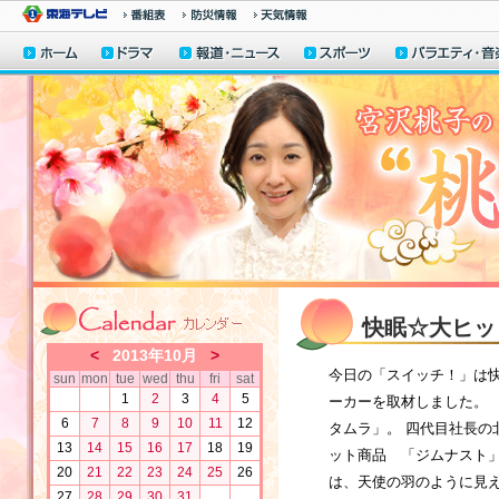
快眠☆大ヒッ
<
2013年10月
>
今日の「スイッチ！」は快
sun
mon
tue
wed
thu
fri
sat
1
2
3
4
5
ーカーを取材しました。
6
7
8
9
10
11
12
タムラ」。 四代目社長
13
14
15
16
17
18
19
ット商品 「ジムナスト」
20
21
22
23
24
25
26
は、天使の羽のように見
27
28
29
30
31