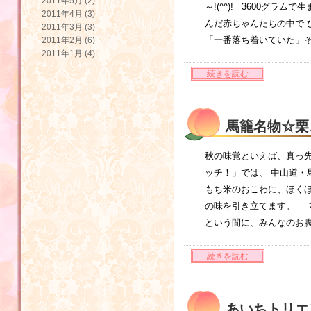
2011年5月 (2)
～!(^^)! 3600グラ
2011年4月 (3)
んだ赤ちゃんたちの中で 
2011年3月 (3)
「一番落ち着いていた」
2011年2月 (6)
2011年1月 (4)
続きを読む
馬籠名物☆栗
秋の味覚といえば、真っ先
ッチ！」では、 中山道
もち米のおこわに、ほくほ
の味を引き立てます。 
という間に、みんなのお腹の
続きを読む
あいちトリエ