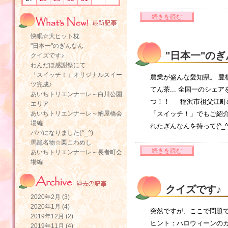
続きを読む
快眠☆大ヒット枕
"日本一"のぎんなん
"日本一"の
クイズです♪
わんだほ感謝祭にて
「スイッチ！」オリジナルスイー
農業が盛んな愛知県。 豊
ツ完成♪
てん茶... 全国一のシェ
あいちトリエンナーレ～白川公園
つ！！ 稲沢市祖父江町
エリア
あいちトリエンナーレ～納屋橋会
「スイッチ！」でもご紹介
場編
れたぎんなんを持って(^_
パパになりました(^_^)
馬籠名物☆栗こわめし
続きを読む
あいちトリエンナーレ～長者町会
場編
クイズです♪
2020年2月 (3)
2020年1月 (4)
突然ですが、ここで問題で
2019年12月 (2)
ヒント：ハロウィーンのカ
2019年11月 (4)