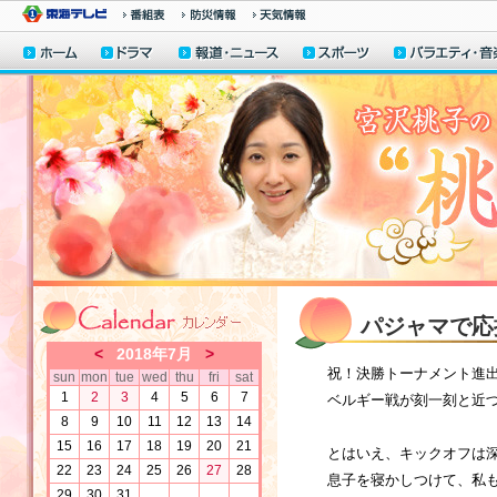
パジャマで応
<
2018年7月
>
祝！決勝トーナメント進
sun
mon
tue
wed
thu
fri
sat
1
2
3
4
5
6
7
ベルギー戦が刻一刻と近
8
9
10
11
12
13
14
15
16
17
18
19
20
21
とはいえ、キックオフは
22
23
24
25
26
27
28
息子を寝かしつけて、私も
29
30
31