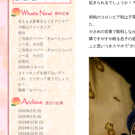
起きられるでしょうか！
初戦のコロンビア戦は子
名もなき家事をなくすアイデア
た。
小牧山ファンタジア
小さめの音量で観戦しな
節分
ご当地スーパー「ぎゅーとらハイ
隣ですやすや眠る息子の
ジー店」その②
ふと思いつきスマホで"ポチ
ご当地スーパー・ぎゅーとらハイ
ジー店 その①
出初式
2020年スタート
ストッキングを捨てないで！
これ、どうやって使うでしょう
か？
映画「カツベン！」
2020年2月 (3)
2020年1月 (4)
2019年12月 (2)
2019年11月 (4)
2019年10月 (5)